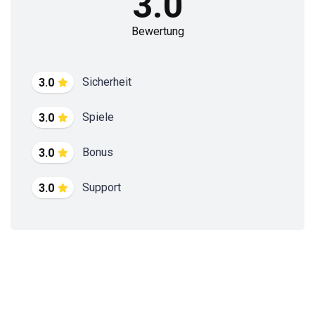
3.0
Bewertung
Sicherheit
3.0
Spiele
3.0
Bonus
3.0
Support
3.0