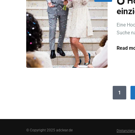
💍 H
einz
Eine Hoc
Suche na
Read mo
1
© Copyright 2025 adclear.de
Distanzier