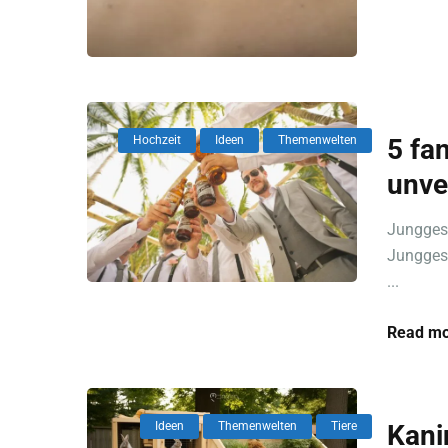
Hochzeit
Ideen
Themenwelten
5 fa
unve
Junggese
Junggese
...
Read mo
Ideen
Themenwelten
Tiere
Kani