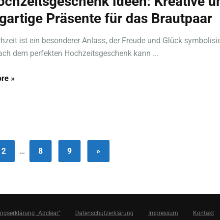
ochzeitsgeschenk Ideen: Kreative u
igartige Präsente für das Brautpaar
hzeit ist ein besonderer Anlass, der Freude und Glück symbolisie
ch dem perfekten Hochzeitsgeschenk kann ...
re »
2
…
8
9
»
ungserklärung „Adclear“
Datenschutzerklärung
Impressum
Kontakt