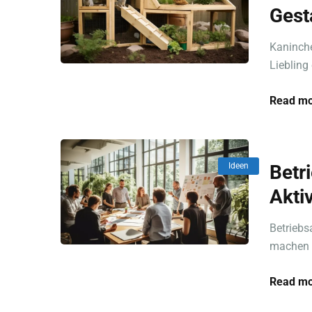
Gest
Kaninche
Liebling
Read mo
Ideen
Betr
Akti
Betriebs
machen k
Read mo