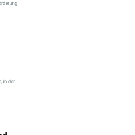
orderung
e
, in der