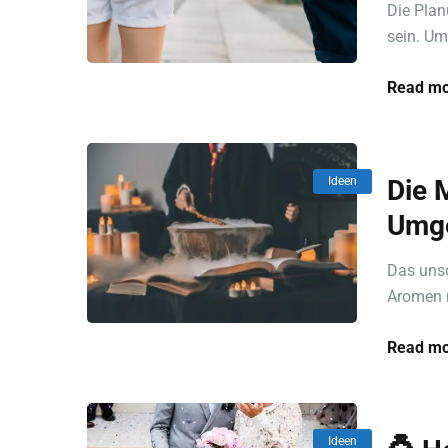
Die Pla
sein. Um
Read mo
Ideen
Die 
Umge
Das unsc
Aromen n
Read mo
Ideen