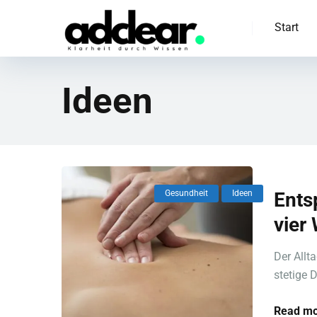
Start
Ideen
Gesundheit
Ideen
Ents
vier
Der Allt
stetige D
Read mo