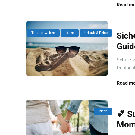
Read mo
Themenwelten
Ideen
Urlaub & Reise
Sich
Guid
Schutz v
Deutschla
Read mo
Ideen
💕 S
Mome