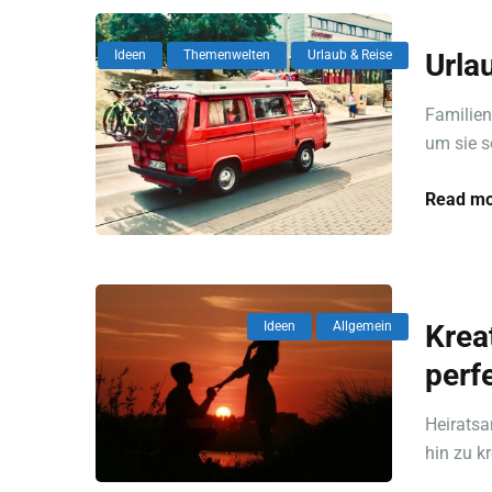
Ideen
Themenwelten
Urlaub & Reise
Urla
Familien
um sie s
Read mo
Ideen
Allgemein
Krea
perf
Heiratsa
hin zu kr