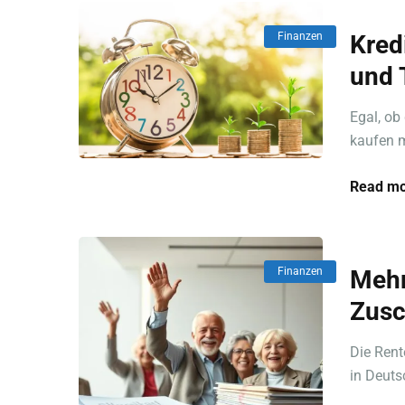
Finanzen
Kred
und 
Egal, ob
kaufen m
Read mo
Finanzen
Mehr
Zusc
Die Rent
in Deuts