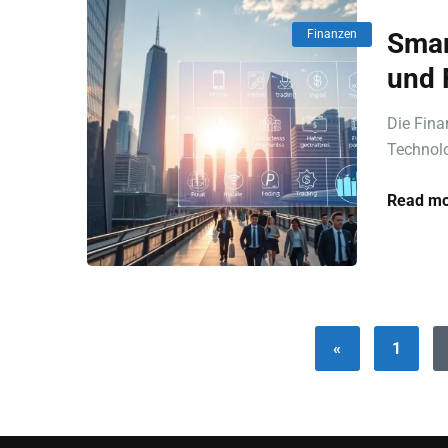
Finanzen
Smar
und 
Die Fina
Technolo
Read mo
«
1