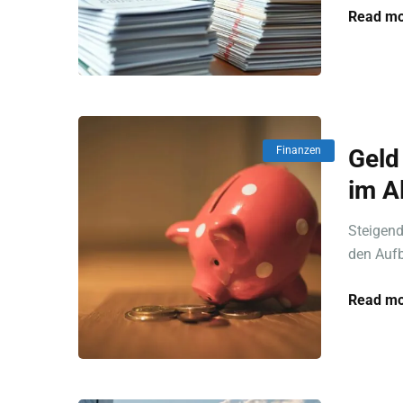
Read mo
Finanzen
Geld 
im A
Steigend
den Aufb
Read mo