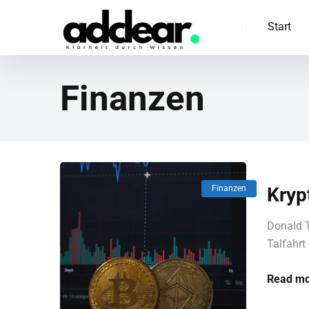
Start
Finanzen
Finanzen
Kryp
Donald T
Talfahrt
Read mo