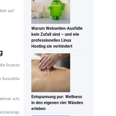
oben auf
Warum Webseiten-Ausfälle
kein Zufall sind – und wie
professionelles Linux
Hosting sie verhindert
g
nelle finanzielle Unterstützung für Menschen, die zeitnah Geld be
le Auszahlung ermöglicht es Kunden, unerwartete finanzielle He
Entspannung pur: Wellness
ehmer schätzen die Transparenz und Geschwindigkeit dieser m
in den eigenen vier Wänden
erleben
nzierungslösung bietet Verbrauchern eine flexible Alternative zu