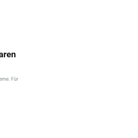
paren
leme. Für