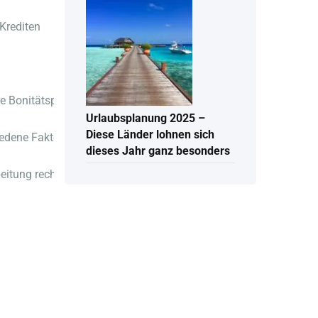
 Krediten
Bonitätsprüfung spielt dabei eine entscheidende Rolle für die K
Urlaubsplanung 2025 –
Diese Länder lohnen sich
chiedene Faktoren wie Einkommen, Ausgaben und bisherige Zahlun
dieses Jahr ganz besonders
eitung rechnen. Die Erfüllung der Kreditvoraussetzungen ist der