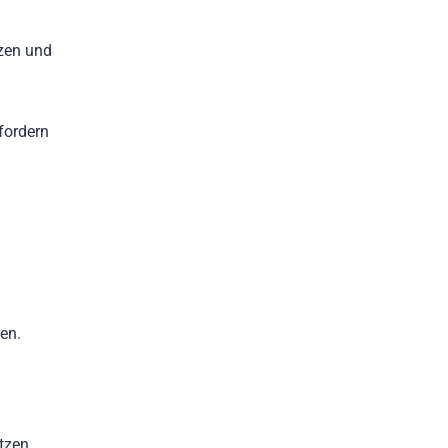
nzen und
fordern
en.
tzen