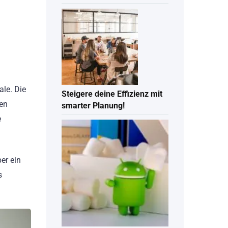
le. Die
Steigere deine Effizienz mit
xen
smarter Planung!
e
er ein
s