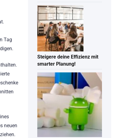
t.
en Tag
digen.
Steigere deine Effizienz mit
smarter Planung!
thalten.
ierte
Geschenke
nitten
eines
es neuen
ziehen.