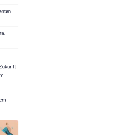
venten
te.
 Zukunft
em
nem