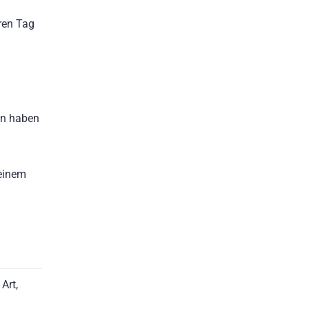
ren Tag
nn haben
 einem
Art,