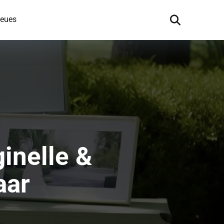
eues
inelle &
aar