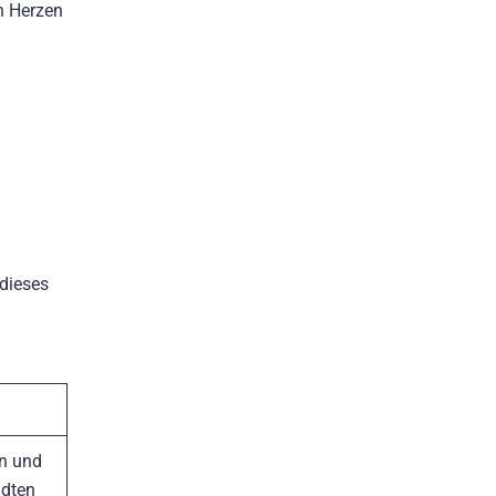
on Herzen
dieses
ön und
ndten