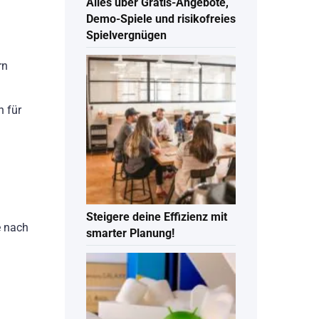
Alles über Gratis-Angebote,
Demo-Spiele und risikofreies
Spielvergnügen
rn
n für
Steigere deine Effizienz mit
e nach
smarter Planung!