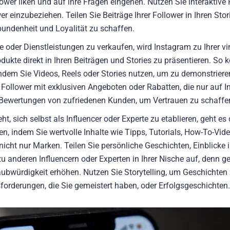
ower liken und auf ihre Fragen eingehen. Nutzen Sie interaktive
 einzubeziehen. Teilen Sie Beiträge Ihrer Follower in Ihren Storie
bundenheit und Loyalität zu schaffen.
te oder Dienstleistungen zu verkaufen, wird Instagram zu Ihrer vi
ukte direkt in Ihren Beiträgen und Stories zu präsentieren. So
indem Sie Videos, Reels oder Stories nutzen, um zu demonstrieren
 Follower mit exklusiven Angeboten oder Rabatten, die nur auf 
d Bewertungen von zufriedenen Kunden, um Vertrauen zu schaffe
eht, sich selbst als Influencer oder Experte zu etablieren, geht e
en, indem Sie wertvolle Inhalte wie Tipps, Tutorials, How-To-Vide
icht nur Marken. Teilen Sie persönliche Geschichten, Einblicke 
anderen Influencern oder Experten in Ihrer Nische auf, denn g
bwürdigkeit erhöhen. Nutzen Sie Storytelling, um Geschichten z
sforderungen, die Sie gemeistert haben, oder Erfolgsgeschichten.