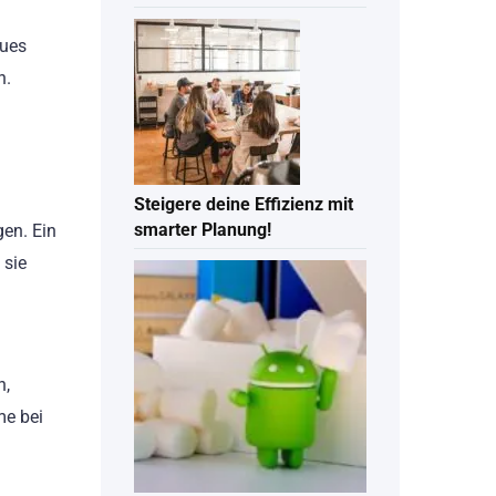
eues
n.
Steigere deine Effizienz mit
smarter Planung!
gen. Ein
 sie
n,
me bei