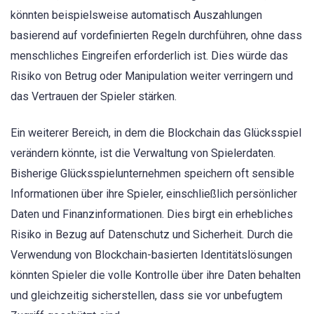
könnten beispielsweise automatisch Auszahlungen
basierend auf vordefinierten Regeln durchführen, ohne dass
menschliches Eingreifen erforderlich ist. Dies würde das
Risiko von Betrug oder Manipulation weiter verringern und
das Vertrauen der Spieler stärken.
Ein weiterer Bereich, in dem die Blockchain das Glücksspiel
verändern könnte, ist die Verwaltung von Spielerdaten.
Bisherige Glücksspielunternehmen speichern oft sensible
Informationen über ihre Spieler, einschließlich persönlicher
Daten und Finanzinformationen. Dies birgt ein erhebliches
Risiko in Bezug auf Datenschutz und Sicherheit. Durch die
Verwendung von Blockchain-basierten Identitätslösungen
könnten Spieler die volle Kontrolle über ihre Daten behalten
und gleichzeitig sicherstellen, dass sie vor unbefugtem