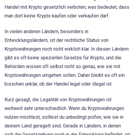
Handel mit Krypto gesetzlich verboten, was bedeutet, dass
man dort keine Krypto kaufen oder verkaufen darf.
In vielen anderen Ländern, besonders in
Entwicklungsländern, ist der rechtliche Status von
Kryptowährungen noch nicht wirklich klar. In diesen Ländern
gibt es oft keine speziellen Gesetze für Krypto, und die
Behörden wissen oft selbst nicht so genau, wie sie mit
Kryptowährungen umgehen sollen. Daher bleibt es oft ein
bisschen unklar, ob der Handel legal oder illegal ist.
Kurz gesagt, die Legalität von Kryptowährungen ist
weltweit sehr unterschiedlich. Wenn du Kryptowährungen
nutzen möchtest, solltest du unbedingt prüfen, wie sie in
deinem Land geregelt sind. Gerade in Ländern, in denen
sich die Gesetzgebung noch in der Entwicklung befindet, ist