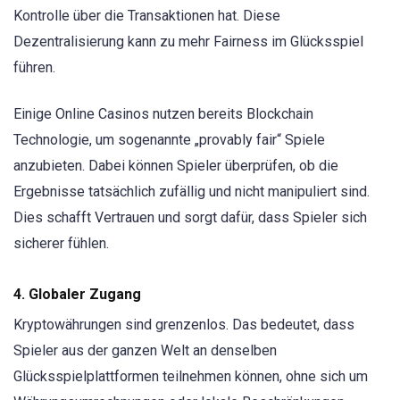
Kontrolle über die Transaktionen hat. Diese
Dezentralisierung kann zu mehr Fairness im Glücksspiel
führen.
Einige Online Casinos nutzen bereits Blockchain
Technologie, um sogenannte „provably fair“ Spiele
anzubieten. Dabei können Spieler überprüfen, ob die
Ergebnisse tatsächlich zufällig und nicht manipuliert sind.
Dies schafft Vertrauen und sorgt dafür, dass Spieler sich
sicherer fühlen.
4.
Globaler Zugang
Kryptowährungen sind grenzenlos. Das bedeutet, dass
Spieler aus der ganzen Welt an denselben
Glücksspielplattformen teilnehmen können, ohne sich um