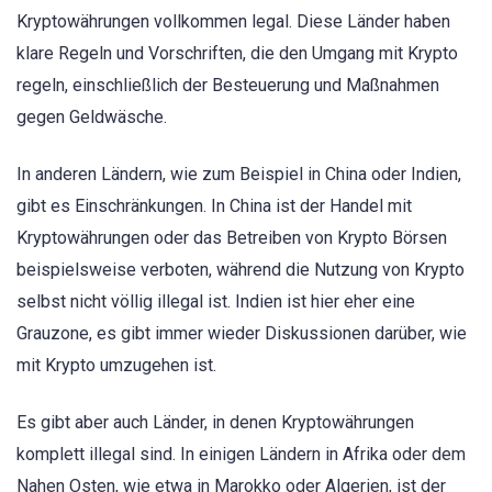
Kryptowährungen vollkommen legal. Diese Länder haben
klare Regeln und Vorschriften, die den Umgang mit Krypto
regeln, einschließlich der Besteuerung und Maßnahmen
gegen Geldwäsche.
In anderen Ländern, wie zum Beispiel in China oder Indien,
gibt es Einschränkungen. In China ist der Handel mit
Kryptowährungen oder das Betreiben von Krypto Börsen
beispielsweise verboten, während die Nutzung von Krypto
selbst nicht völlig illegal ist. Indien ist hier eher eine
Grauzone, es gibt immer wieder Diskussionen darüber, wie
mit Krypto umzugehen ist.
Es gibt aber auch Länder, in denen Kryptowährungen
komplett illegal sind. In einigen Ländern in Afrika oder dem
Nahen Osten, wie etwa in Marokko oder Algerien, ist der