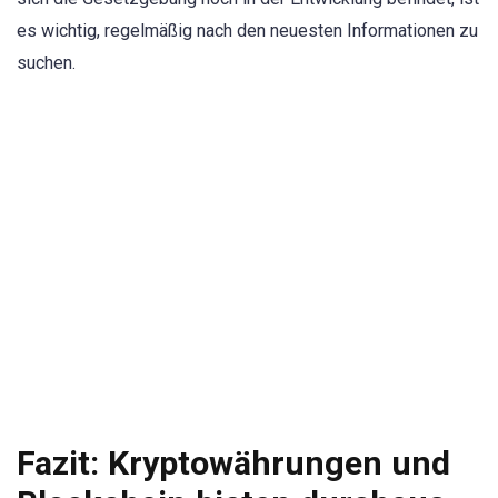
es wichtig, regelmäßig nach den neuesten Informationen zu
suchen.
Fazit: Kryptowährungen und