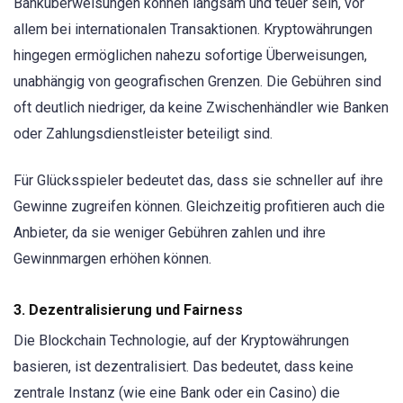
Banküberweisungen können langsam und teuer sein, vor
allem bei internationalen Transaktionen. Kryptowährungen
hingegen ermöglichen nahezu sofortige Überweisungen,
unabhängig von geografischen Grenzen. Die Gebühren sind
oft deutlich niedriger, da keine Zwischenhändler wie Banken
oder Zahlungsdienstleister beteiligt sind.
Für Glücksspieler bedeutet das, dass sie schneller auf ihre
Gewinne zugreifen können. Gleichzeitig profitieren auch die
Anbieter, da sie weniger Gebühren zahlen und ihre
Gewinnmargen erhöhen können.
3.
Dezentralisierung und Fairness
Die Blockchain Technologie, auf der Kryptowährungen
basieren, ist dezentralisiert. Das bedeutet, dass keine
zentrale Instanz (wie eine Bank oder ein Casino) die