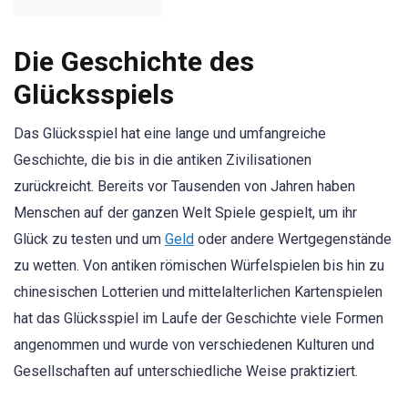
Die Geschichte des
Glücksspiels
Das Glücksspiel hat eine lange und umfangreiche
Geschichte, die bis in die antiken Zivilisationen
zurückreicht. Bereits vor Tausenden von Jahren haben
Menschen auf der ganzen Welt Spiele gespielt, um ihr
Glück zu testen und um
Geld
oder andere Wertgegenstände
zu wetten. Von antiken römischen Würfelspielen bis hin zu
chinesischen Lotterien und mittelalterlichen Kartenspielen
hat das Glücksspiel im Laufe der Geschichte viele Formen
angenommen und wurde von verschiedenen Kulturen und
Gesellschaften auf unterschiedliche Weise praktiziert.