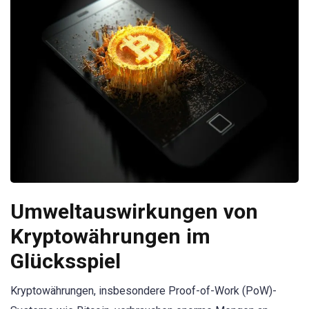
Umweltauswirkungen von
Kryptowährungen im
Glücksspiel
Kryptowährungen, insbesondere Proof-of-Work (PoW)-