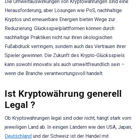
Die Umweltauswirkungen von Kryptowährungen sind eine
Herausforderung, aber Lösungen wie PoS, nachhaltige
Kryptos und erneuerbare Energien bieten Wege zur
Reduzierung. Glücksspielplattformen können durch
nachhaltige Praktiken nicht nur ihren ökologischen
Fußabdruck verringern, sondern auch das Vertrauen ihrer
Spieler gewinnen. Die Zukunft des Krypto-Glücksspiels
kann sowohl innovativ als auch umweltfreundlich sein –
wenn die Branche verantwortungsvoll handelt.
Ist Kryptowährung generell
Legal ?
Ob Kryptowährungen legal sind oder nicht, hängt stark vom
jeweiligen Land ab. In einigen Ländern wie den USA, Japan,
Deutschland
und der Schweiz ist der Handel mit