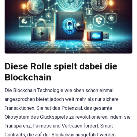
Diese Rolle spielt dabei die
Blockchain
Die Blockchain Technologie wie oben schon einmal
angesprochen bietet jedoch weit mehr als nur sichere
Transaktionen. Sie hat das Potenzial, das gesamte
Ökosystem des Glücksspiels zu revolutionieren, indem sie
Transparenz, Fairness und Vertrauen fördert. Smart
Contracts, die auf der Blockchain ausgeführt werden,