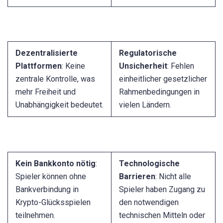
Dezentralisierte
Regulatorische
Plattformen
: Keine
Unsicherheit
: Fehlen
zentrale Kontrolle, was
einheitlicher gesetzlicher
mehr Freiheit und
Rahmenbedingungen in
Unabhängigkeit bedeutet.
vielen Ländern.
Kein Bankkonto nötig
:
Technologische
Spieler können ohne
Barrieren
: Nicht alle
Bankverbindung in
Spieler haben Zugang zu
Krypto-Glücksspielen
den notwendigen
teilnehmen.
technischen Mitteln oder