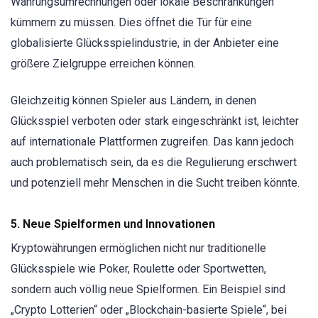
Währungsumrechnungen oder lokale Beschränkungen
kümmern zu müssen. Dies öffnet die Tür für eine
globalisierte Glücksspielindustrie, in der Anbieter eine
größere Zielgruppe erreichen können.
Gleichzeitig können Spieler aus Ländern, in denen
Glücksspiel verboten oder stark eingeschränkt ist, leichter
auf internationale Plattformen zugreifen. Das kann jedoch
auch problematisch sein, da es die Regulierung erschwert
und potenziell mehr Menschen in die Sucht treiben könnte.
5.
Neue Spielformen und Innovationen
Kryptowährungen ermöglichen nicht nur traditionelle
Glücksspiele wie Poker, Roulette oder Sportwetten,
sondern auch völlig neue Spielformen. Ein Beispiel sind
„Crypto Lotterien“ oder „Blockchain-basierte Spiele“, bei