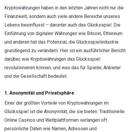
Kryptowährungen haben in den letzten Jahren nicht nur die
Finanzwelt, sondern auch viele andere Bereiche unseres
Lebens beeinflusst – darunter auch das Glücksspiel. Die
Einführung von digitalen Währungen wie Bitcoin, Ethereum
und anderen hat das Potenzial, die Glücksspielindustrie
grundlegend zu verändern. Hier ist ein ausführlicher Bericht
darüber, wie Kryptowährungen das Glücksspiel
revolutionieren können, und was das für Spieler, Anbieter
und die Gesellschaft bedeutet.
1.
Anonymität und Privatsphäre
Einer der größten Vorteile von Kryptowährungen im
Glücksspiel ist die Anonymität, die sie bieten. Traditionelle
Online Casinos und Wettplattformen verlangen oft
persönliche Daten wie Namen, Adressen und