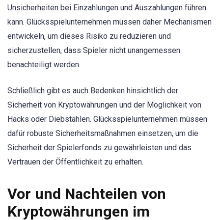
Unsicherheiten bei Einzahlungen und Auszahlungen führen
kann. Glücksspielunternehmen müssen daher Mechanismen
entwickeln, um dieses Risiko zu reduzieren und
sicherzustellen, dass Spieler nicht unangemessen
benachteiligt werden.
Schließlich gibt es auch Bedenken hinsichtlich der
Sicherheit von Kryptowährungen und der Möglichkeit von
Hacks oder Diebstählen. Glücksspielunternehmen müssen
dafür robuste Sicherheitsmaßnahmen einsetzen, um die
Sicherheit der Spielerfonds zu gewährleisten und das
Vertrauen der Öffentlichkeit zu erhalten.
Vor und Nachteilen
von
Kryptowährungen im