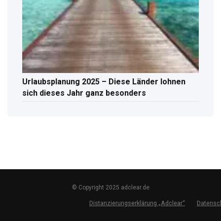
Urlaubsplanung 2025 – Diese Länder lohnen
sich dieses Jahr ganz besonders
© Copyright 2025 adclear.de
Distanzierungserklärung „Adclear“
Datensc