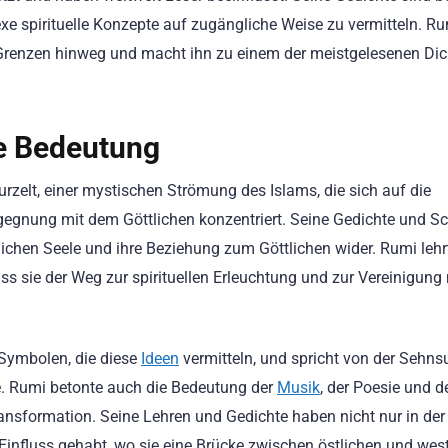
exe spirituelle Konzepte auf zugängliche Weise zu vermitteln. R
se Grenzen hinweg und macht ihn zu einem der meistgelesenen Dic
re Bedeutung
wurzelt, einer mystischen Strömung des Islams, die sich auf die
egegnung mit dem Göttlichen konzentriert. Seine Gedichte und Sc
hlichen Seele und ihre Beziehung zum Göttlichen wider. Rumi lehr
s sie der Weg zur spirituellen Erleuchtung und zur Vereinigung
Symbolen, die diese
Ideen
vermitteln, und spricht von der Sehns
le. Rumi betonte auch die Bedeutung der
Musik
, der Poesie und d
ransformation. Seine Lehren und Gedichte haben nicht nur in der
influss gehabt, wo sie eine Brücke zwischen östlichen und wes