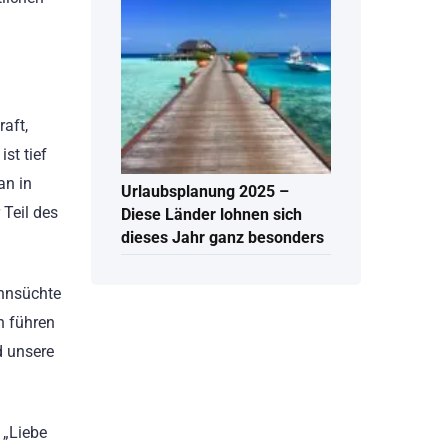
raft,
st tief
an in
Urlaubsplanung 2025 –
 Teil des
Diese Länder lohnen sich
dieses Jahr ganz besonders
ehnsüchte
n führen
d unsere
 „Liebe