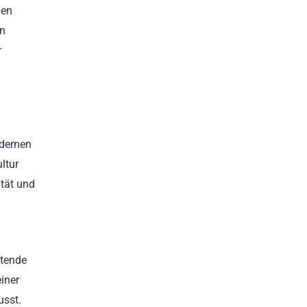
den
en
r
odernen
ltur
tät und
ltende
iner
usst.