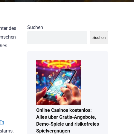
Suchen
hter des
Menschen
Suchen
ches
Online Casinos kostenlos:
Alles über Gratis-Angebote,
īn
Demo-Spiele und risikofreies
Islams.
Spielvergnügen