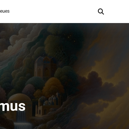
eues
smus