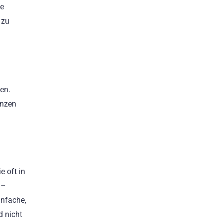
ie
 zu
en.
anzen
e oft in
 –
infache,
d nicht