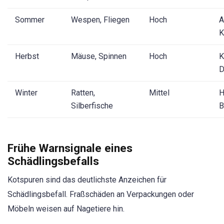
Sommer
Wespen, Fliegen
Hoch
A
K
Herbst
Mäuse, Spinnen
Hoch
K
D
Winter
Ratten,
Mittel
H
Silberfische
B
Frühe Warnsignale eines
Schädlingsbefalls
Kotspuren sind das deutlichste Anzeichen für
Schädlingsbefall. Fraßschäden an Verpackungen oder
Möbeln weisen auf Nagetiere hin.