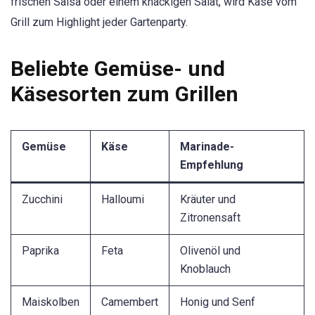
frischen Salsa oder einem knackigen Salat, wird Käse vom
Grill zum Highlight jeder Gartenparty.
Beliebte Gemüse- und
Käsesorten zum Grillen
Gemüse
Käse
Marinade-
Empfehlung
Zucchini
Halloumi
Kräuter und
Zitronensaft
Paprika
Feta
Olivenöl und
Knoblauch
Maiskolben
Camembert
Honig und Senf