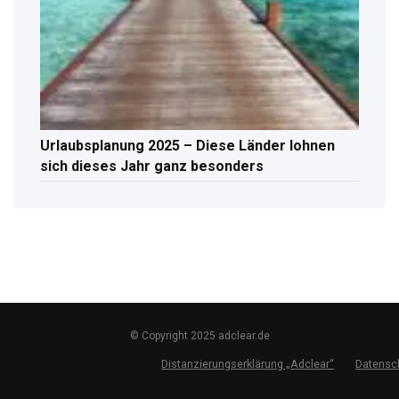
Urlaubsplanung 2025 – Diese Länder lohnen
sich dieses Jahr ganz besonders
© Copyright 2025 adclear.de
Distanzierungserklärung „Adclear“
Datensc