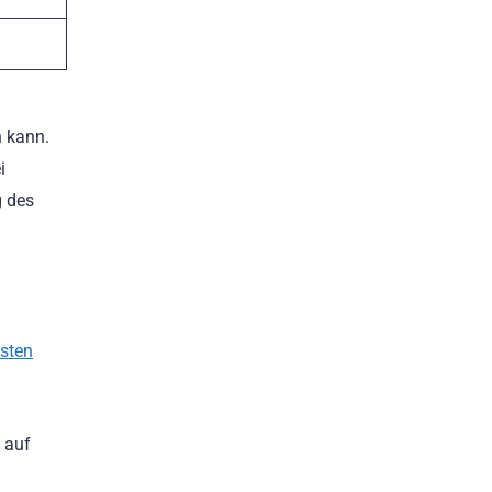
n kann.
i
g des
gsten
 auf