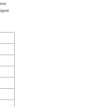
iner
eignet