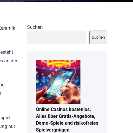
Suchen
 Keramik
Suchen
besteht
es an der
her
r
Online Casinos kostenlos:
Alles über Gratis-Angebote,
spiel
Demo-Spiele und risikofreies
ung nur
Spielvergnügen