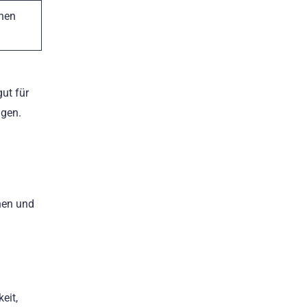
chen
ut für
ugen.
hen und
eit,