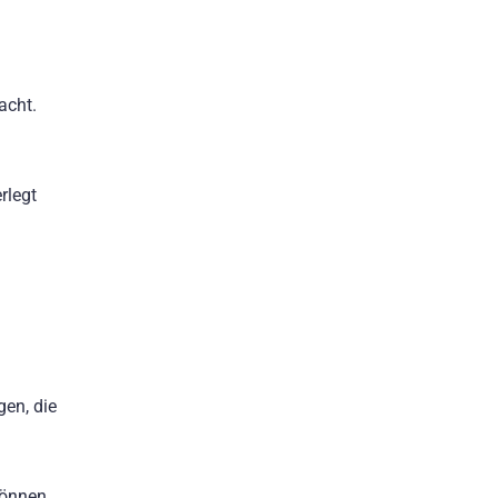
acht.
rlegt
gen, die
können.