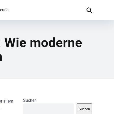
eues
: Wie moderne
n
Suchen
or allem
s
Suchen