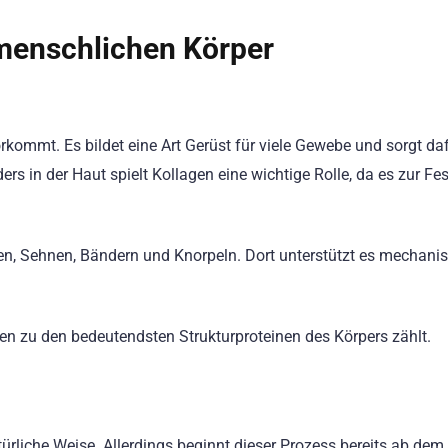
 menschlichen Körper
rkommt. Es bildet eine Art Gerüst für viele Gewebe und sorgt daf
ders in der Haut spielt Kollagen eine wichtige Rolle, da es zur Fes
en, Sehnen, Bändern und Knorpeln. Dort unterstützt es mechani
en zu den bedeutendsten Strukturproteinen des Körpers zählt.
rliche Weise. Allerdings beginnt dieser Prozess bereits ab dem 