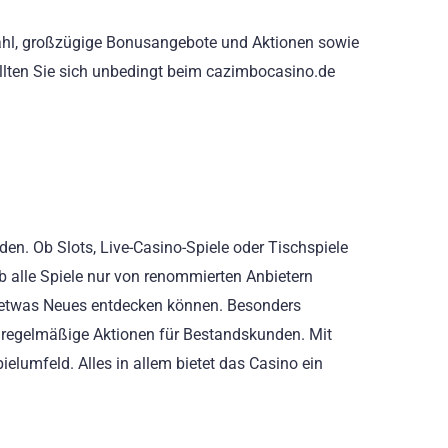
wahl, großzügige Bonusangebote und Aktionen sowie
llten Sie sich unbedingt beim cazimbocasino.de
en. Ob Slots, Live-Casino-Spiele oder Tischspiele
b alle Spiele nur von renommierten Anbietern
r etwas Neues entdecken können. Besonders
 regelmäßige Aktionen für Bestandskunden. Mit
lumfeld. Alles in allem bietet das Casino ein