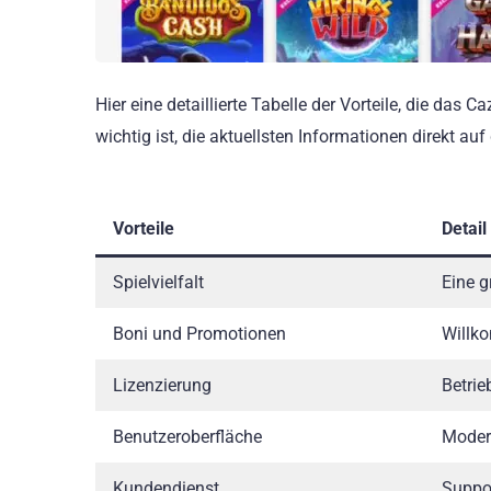
Hier eine detaillierte Tabelle der Vorteile, die das
wichtig ist, die aktuellsten Informationen direkt a
Vorteile
Detail
Spielvielfalt
Eine g
Boni und Promotionen
Willk
Lizenzierung
Betrie
Benutzeroberfläche
Modern
Kundendienst
Suppor