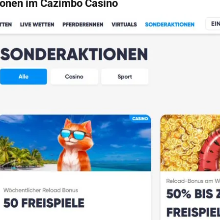
onen im Cazimbo Casino