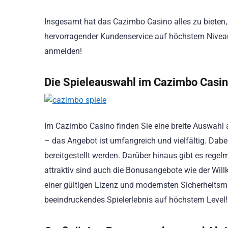
Insgesamt hat das Cazimbo Casino alles zu bieten
hervorragender Kundenservice auf höchstem Niveau
anmelden!
Die Spieleauswahl im Cazimbo Casi
Im Cazimbo Casino finden Sie eine breite Auswahl a
– das Angebot ist umfangreich und vielfältig. Dabe
bereitgestellt werden. Darüber hinaus gibt es re
attraktiv sind auch die Bonusangebote wie der Wi
einer gültigen Lizenz und modernsten Sicherheitsm
beeindruckendes Spielerlebnis auf höchstem Level!