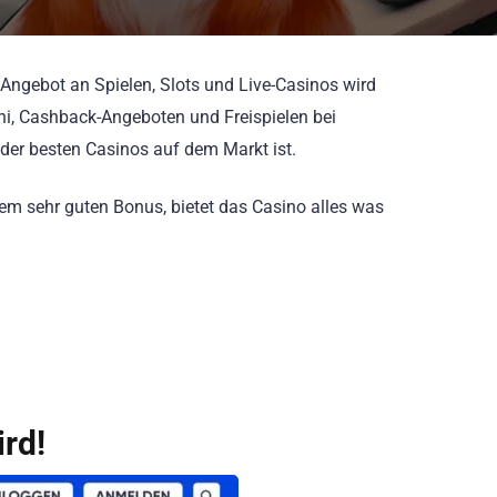
ngebot an Spielen, Slots und Live-Casinos wird
ni, Cashback-Angeboten und Freispielen bei
der besten Casinos auf dem Markt ist.
nem sehr guten Bonus, bietet das Casino alles was
rd!