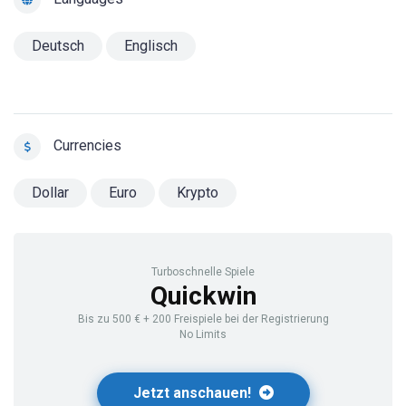
Deutsch
Englisch
Currencies
Dollar
Euro
Krypto
Turboschnelle Spiele
Quickwin
Bis zu 500 € + 200 Freispiele bei der Registrierung
No Limits
Jetzt anschauen!