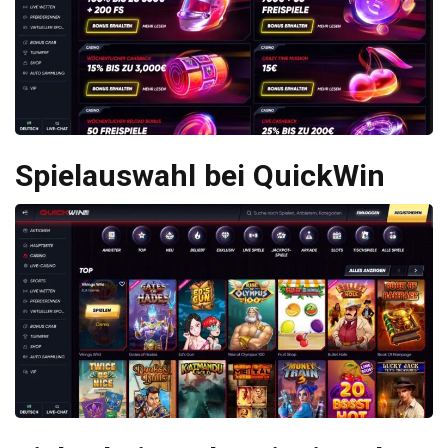
Spielauswahl bei QuickWin