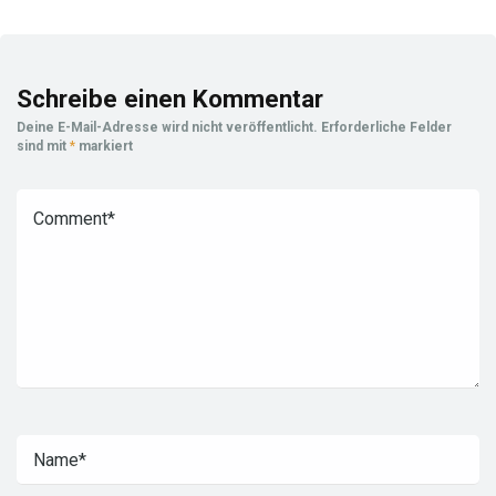
Schreibe einen Kommentar
Deine E-Mail-Adresse wird nicht veröffentlicht.
Erforderliche Felder
sind mit
*
markiert