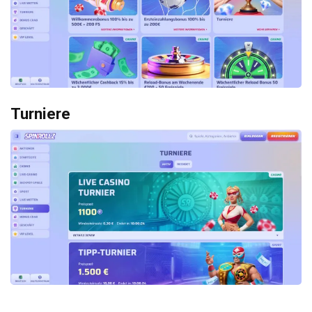
Turniere