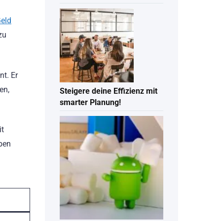
eld
zu
t. Er
en,
Steigere deine Effizienz mit
smarter Planung!
it
ben