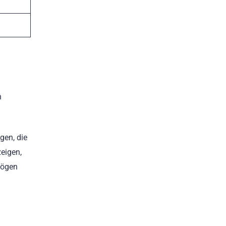
n
en, die
eigen,
mögen