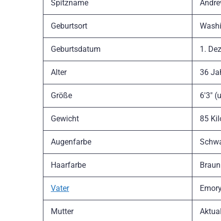
Spitzname
Andre
Geburtsort
Washi
Geburtsdatum
1. De
Alter
36 Ja
Größe
6'3″ 
Gewicht
85 Ki
Augenfarbe
Schw
Haarfarbe
Braun
Vater
Emory
Mutter
Aktual