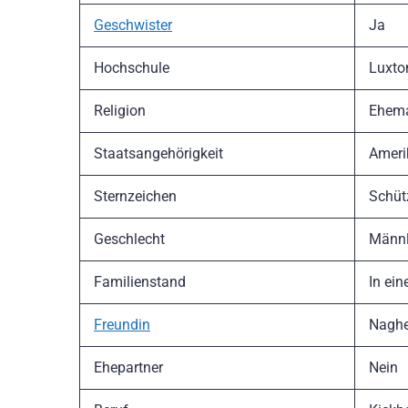
Geschwister
Ja
Hochschule
Luxto
Religion
Ehemal
Staatsangehörigkeit
Amerik
Sternzeichen
Schütz
Geschlecht
Männl
Familienstand
In ein
Freundin
Naghe
Ehepartner
Nein