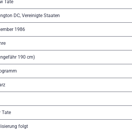
w Tate
ngton DC, Vereinigte Staaten
zember 1986
hre
(ungefähr 190 cm)
logramm
arz
 Tate
isierung folgt