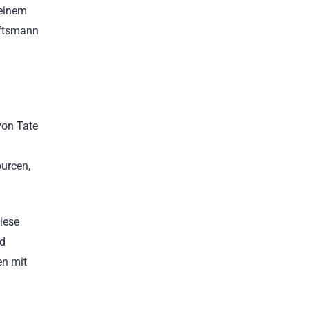
einem
häftsmann
 von Tate
urcen,
Diese
nd
en mit