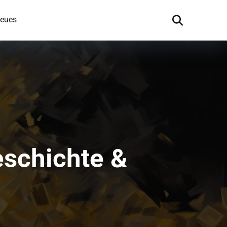
eues
schichte &