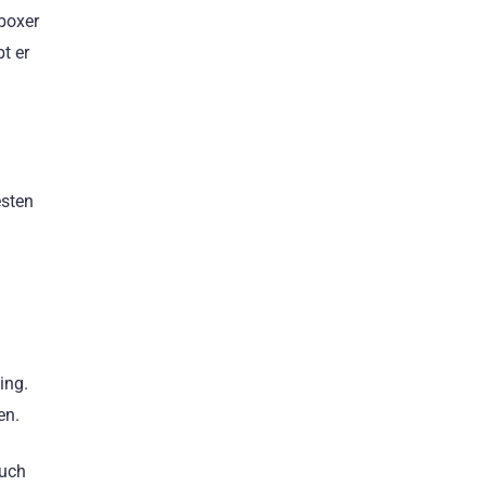
kboxer
t er
esten
ing.
en.
auch