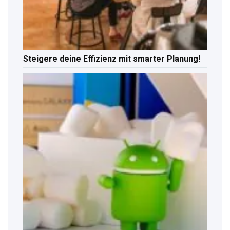
Steigere deine Effizienz mit smarter Planung!