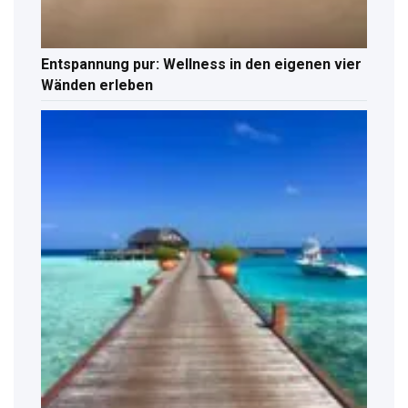
Entspannung pur: Wellness in den eigenen vier
Wänden erleben