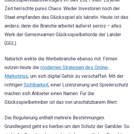
Zeit herrschte pures Chaos. Weder Investoren noch der
Staat empfanden das Glücksspiel als lukrativ. Heute ist das
anders, denn die Branche arbeitet äußerst seriös – alles
Werk der Gemeinsamen Glücksspielbehörde der Länder
(GGL).
Natürlich wirkte die Werbebranche ebenso mit. Firmen
nutzen heute die
modernen Strategien des Online-
Marketings
, um sich digital Gehör zu verschaffen. Mit der
richtigen
Sichtbarkeit
, einer Lizenzierung und Spielerschutz
machen sich Anbieter einen Namen. Für die
Glücksspielbetreiber ist das von unschätzbarem Wert.
Die Regulierung enthält mehrere Bestimmungen.
Grundlegend geht es hierbei um den Schutz der Gambler. So