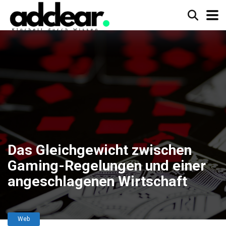
Das Gleichgewicht zwischen
Gaming-Regelungen und einer
angeschlagenen Wirtschaft
Web