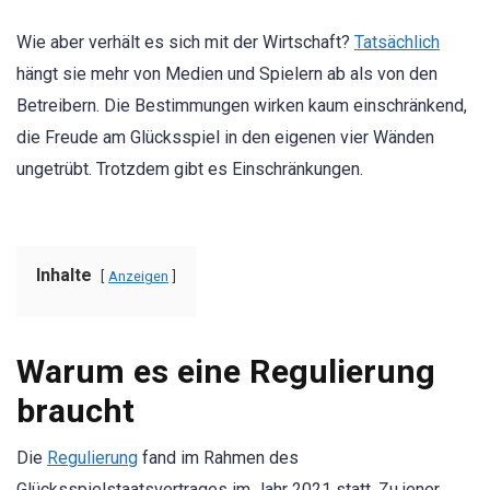
Wie aber verhält es sich mit der Wirtschaft?
Tatsächlich
hängt sie mehr von Medien und Spielern ab als von den
Betreibern. Die Bestimmungen wirken kaum einschränkend,
die Freude am Glücksspiel in den eigenen vier Wänden
ungetrübt. Trotzdem gibt es Einschränkungen.
Inhalte
Anzeigen
Warum es eine Regulierung
braucht
Die
Regulierung
fand im Rahmen des
Glücksspielstaatsvertrages im Jahr 2021 statt. Zu jener