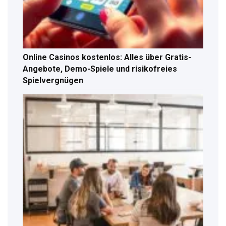
Online Casinos kostenlos: Alles über Gratis-
Angebote, Demo-Spiele und risikofreies
Spielvergnügen