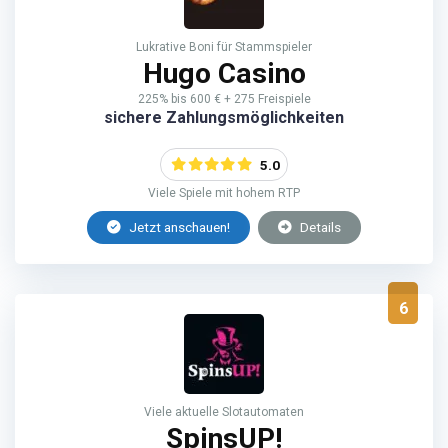
Lukrative Boni für Stammspieler
Hugo Casino
225% bis 600 € + 275 Freispiele
sichere Zahlungsmöglichkeiten
5.0
Viele Spiele mit hohem RTP
Jetzt anschauen!
Details
6
Viele aktuelle Slotautomaten
SpinsUP!