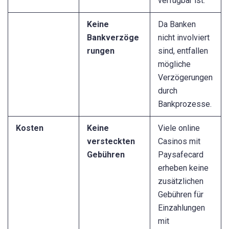
verfügbar ist.
Keine
Da Banken
Bankverzöge
nicht involviert
rungen
sind, entfallen
mögliche
Verzögerungen
durch
Bankprozesse.
Kosten
Keine
Viele online
versteckten
Casinos mit
Gebühren
Paysafecard
erheben keine
zusätzlichen
Gebühren für
Einzahlungen
mit