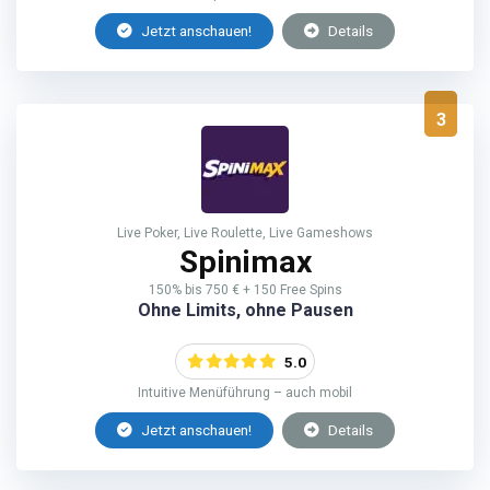
Jetzt anschauen!
Details
3
Live Poker, Live Roulette, Live Gameshows
Spinimax
150% bis 750 € + 150 Free Spins
Ohne Limits, ohne Pausen
5.0
Intuitive Menüführung – auch mobil
Jetzt anschauen!
Details