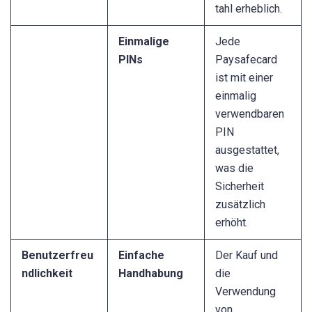
tahl erheblich.
Einmalige
Jede
PINs
Paysafecard
ist mit einer
einmalig
verwendbaren
PIN
ausgestattet,
was die
Sicherheit
zusätzlich
erhöht.
Benutzerfreu
Einfache
Der Kauf und
ndlichkeit
Handhabung
die
Verwendung
von