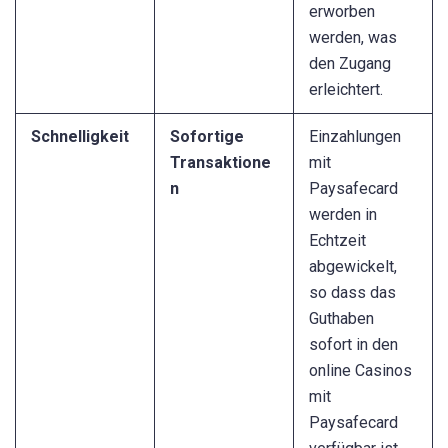
erworben
werden, was
den Zugang
erleichtert.
Schnelligkeit
Sofortige
Einzahlungen
Transaktione
mit
n
Paysafecard
werden in
Echtzeit
abgewickelt,
so dass das
Guthaben
sofort in den
online Casinos
mit
Paysafecard