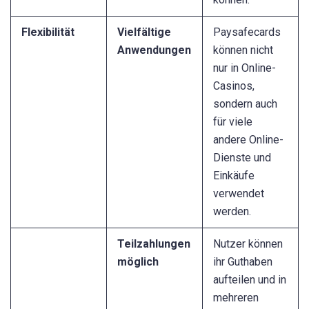
Flexibilität
Vielfältige
Paysafecards
Anwendungen
können nicht
nur in Online-
Casinos,
sondern auch
für viele
andere Online-
Dienste und
Einkäufe
verwendet
werden.
Teilzahlungen
Nutzer können
möglich
ihr Guthaben
aufteilen und in
mehreren