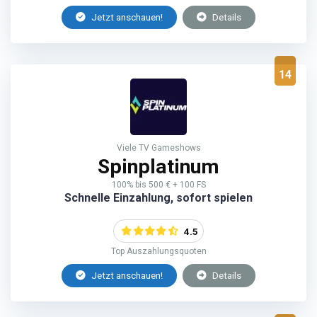
Jetzt anschauen!
Details
14
Viele TV Gameshows
Spinplatinum
100% bis 500 € + 100 FS
Schnelle Einzahlung, sofort spielen
4.5
Top Auszahlungsquoten
Jetzt anschauen!
Details