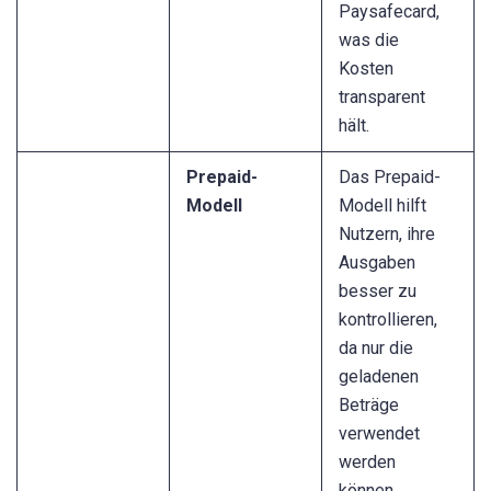
Paysafecard,
was die
Kosten
transparent
hält.
Prepaid-
Das Prepaid-
Modell
Modell hilft
Nutzern, ihre
Ausgaben
besser zu
kontrollieren,
da nur die
geladenen
Beträge
verwendet
werden
können.