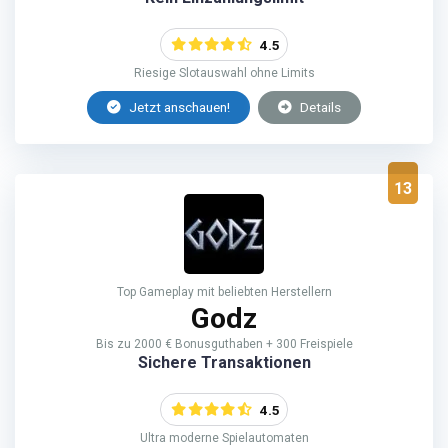
4.5
Riesige Slotauswahl ohne Limits
Jetzt anschauen!
Details
13
Top Gameplay mit beliebten Herstellern
Godz
Bis zu 2000 € Bonusguthaben + 300 Freispiele
Sichere Transaktionen
4.5
Ultra moderne Spielautomaten