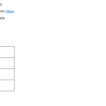
's
 ihm
neue
xte