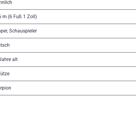
nlich
6 m (6 Fuß 1 Zoll)
per, Schauspieler
tsch
Jahre alt
ütze
rpion