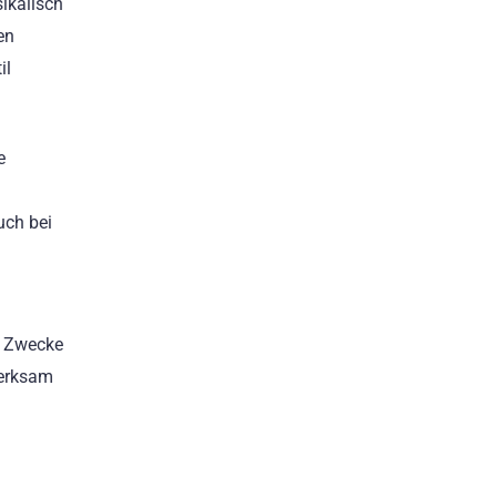
ikalisch
en
il
e
uch bei
e Zwecke
merksam