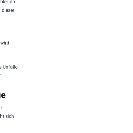
bler, da
 dieser
 wird
s Unfälle
.
ge
ur
ht sich