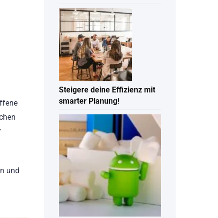
Steigere deine Effizienz mit
smarter Planung!
ffene
schen
r
on und