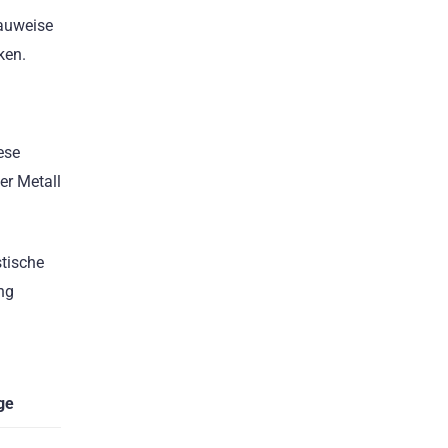
Bauweise
ken.
ese
er Metall
stische
ng
ge