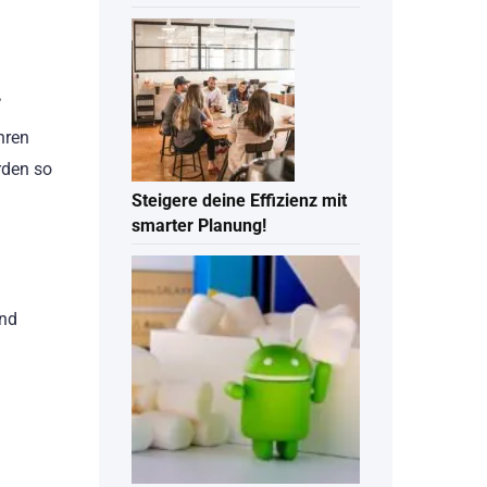
hren
rden so
Steigere deine Effizienz mit
smarter Planung!
und