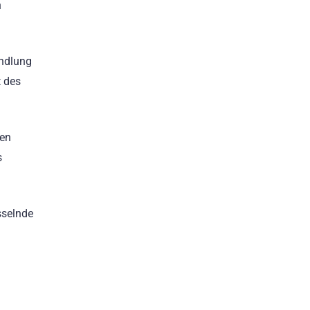
n
andlung
t des
ten
s
sselnde