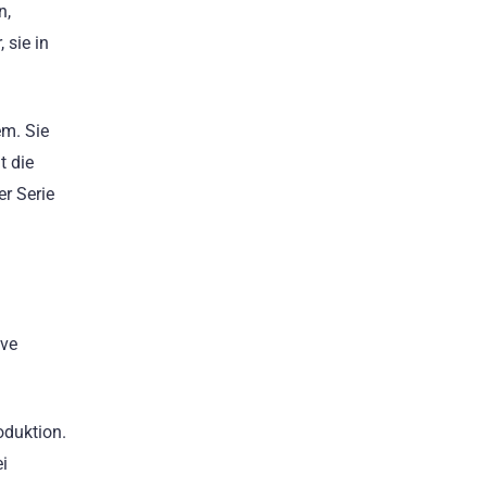
n,
 sie in
m. Sie
t die
r Serie
ive
oduktion.
i