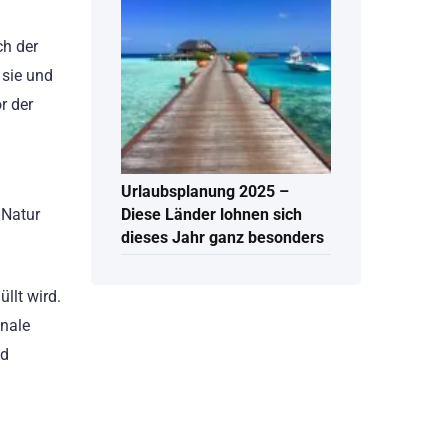
ch der
 sie und
r der
Urlaubsplanung 2025 –
Diese Länder lohnen sich
 Natur
dieses Jahr ganz besonders
llt wird.
onale
nd