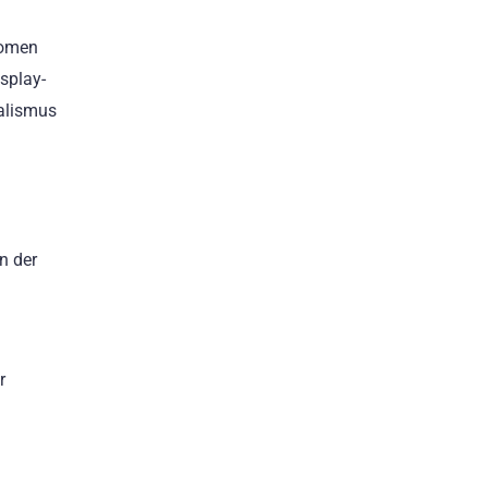
nomen
splay-
ualismus
n der
r