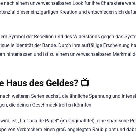
he nach einem unverwechselbaren Look für ihre Charaktere ware
enzial dieser einzigartigen Kreation und entschieden sich dafür,
nem Symbol der Rebellion und des Widerstands gegen das Syste
suelle Identität der Bande. Durch ihre auffällige Erscheinung ha
rn hinterlassen und ist zu einem unverwechselbaren Merkmal de
ie Haus des Geldes? 📺
 nach weiteren Serien suchst, die ähnliche Spannung und intens
gen, die deinen Geschmack treffen könnten.
wird, ist „La Casa de Papel“ (im Originaltitel), eine spanische Pr
ruppe von Verbrechern einen groß angelegten Raub plant und dabe