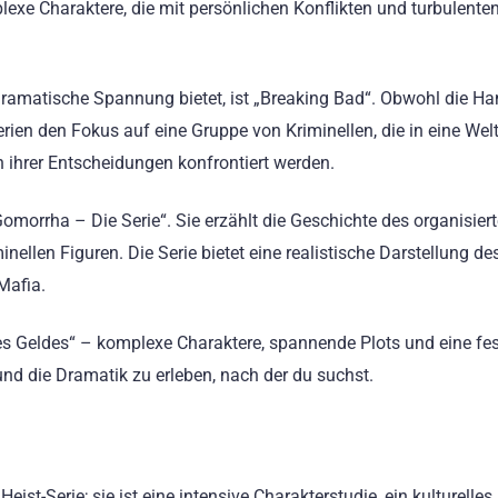
lexe Charaktere, die mit persönlichen Konflikten und turbulente
d dramatische Spannung bietet, ist „Breaking Bad“. Obwohl die H
erien den Fokus auf eine Gruppe von Kriminellen, die in eine Wel
ihrer Entscheidungen konfrontiert werden.
Gomorrha – Die Serie“. Sie erzählt die Geschichte des organisier
ellen Figuren. Die Serie bietet eine realistische Darstellung de
Mafia.
es Geldes“ – komplexe Charaktere, spannende Plots und eine fe
und die Dramatik zu erleben, nach der du suchst.
ist-Serie; sie ist eine intensive Charakterstudie, ein kulturelles