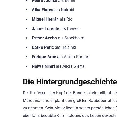
Pedro Alonso
als Berlin
Alba Flores
als Nairobi
Miguel Herrá
n als Rio
Jaime Lorente
als Denver
Esther Acebo
als Stockholm
Darko Peric
als Helsinki
Enrique Arce
als Arturo Román
Najwa Nimri
als Alicia Sierra
Die Hintergrundgeschichte
Der Professor, der Kopf der Bande, ist ein brillante
Marquina, und er plant den größten Raubüberfall d
zu nehmen. Sein Motiv liegt in seiner persönliche
ebenfalls begabte Kriminologin, das Leben gekostet