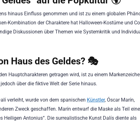
 Geldes“ auf die Popkultur 🌍
niens hinaus Einfluss genommen und ist zu einem globalen Phä
asken-Kombination der Charaktere hat Halloween-Kostüme und Co
fgründige Diskussionen über Themen wie Systemkritik und Individ
n Haus des Geldes? 🎭
 den Hauptcharakteren getragen wird, ist zu einem Markenzeiche
doch über die fiktive Welt der Serie hinaus.
Dalí verleiht, wurde von dem spanischen
Künstler
, Óscar Marín,
nderen Zweck geschaffen. Marín entwarf die Maske als Teil eine
Heiligen Antonius“. Die surrealistische Kunst Dalís diente als