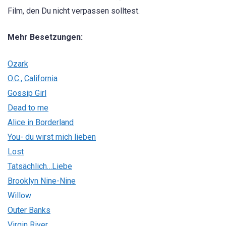
Film, den Du nicht verpassen solltest.
Mehr Besetzungen:
Ozark
O.C., California
Gossip Girl
Dead to me
Alice in Borderland
You- du wirst mich lieben
Lost
Tatsächlich…Liebe
Brooklyn Nine-Nine
Willow
Outer Banks
Virgin River