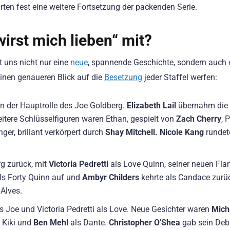
ten fest eine weitere Fortsetzung der packenden Serie.
wirst mich lieben“ mit?
t uns nicht nur eine
neue
, spannende Geschichte, sondern auch 
inen genaueren Blick auf die
Besetzung
jeder Staffel werfen:
n der Hauptrolle des Joe Goldberg.
Elizabeth Lail
übernahm die 
eitere Schlüsselfiguren waren Ethan, gespielt von
Zach Cherry
, 
nger, brillant verkörpert durch
Shay Mitchell.
Nicole Kang
rundet
rg zurück, mit
Victoria Pedretti
als Love Quinn, seiner neuen Fl
als Forty Quinn auf und
Ambyr Childers
kehrte als Candace zurü
 Alves.
s Joe und Victoria Pedretti als Love. Neue Gesichter waren
Mich
 Kiki und
Ben Mehl
als Dante.
Christopher O'Shea
gab sein Debü