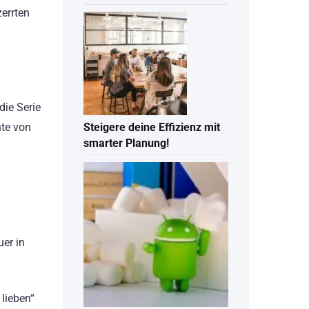
errten
die Serie
Steigere deine Effizienz mit
hte von
smarter Planung!
uer in
 lieben“