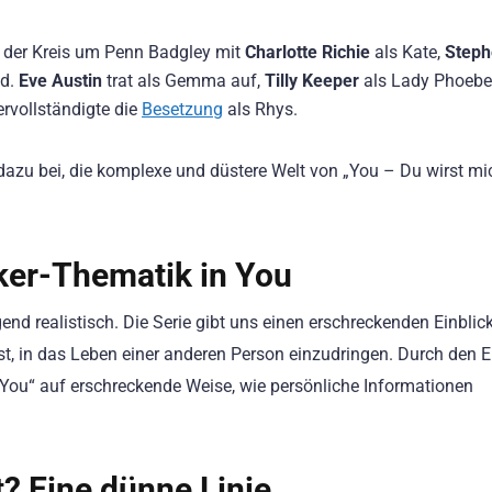
ich der Kreis um Penn Badgley mit
Charlotte Richie
als Kate,
Steph
ld.
Eve Austin
trat als Gemma auf,
Tilly Keeper
als Lady Phoebe
rvollständigte die
Besetzung
als Rhys.
dazu bei, die komplexe und düstere Welt von „You – Du wirst mi
lker-Thematik in You
end realistisch. Die Serie gibt uns einen erschreckenden Einblick
 ist, in das Leben einer anderen Person einzudringen. Durch den 
You“ auf erschreckende Weise, wie persönliche Informationen
? Eine dünne Linie