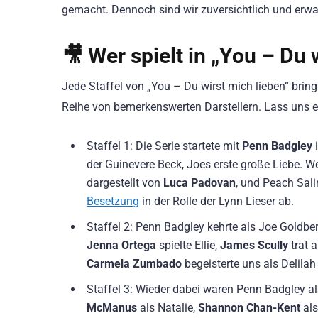
gemacht. Dennoch sind wir zuversichtlich und erwar
🎥 Wer spielt in „You – Du 
Jede Staffel von „You – Du wirst mich lieben“ bring
Reihe von bemerkenswerten Darstellern. Lass uns e
Staffel 1: Die Serie startete mit
Penn Badgley
i
der Guinevere Beck, Joes erste große Liebe. W
dargestellt von
Luca Padovan
, und Peach Sali
Besetzung
in der Rolle der Lynn Lieser ab.
Staffel 2: Penn Badgley kehrte als Joe Goldbe
Jenna Ortega
spielte Ellie,
James Scully
trat 
Carmela Zumbado
begeisterte uns als Delilah
Staffel 3: Wieder dabei waren Penn Badgley al
McManus
als Natalie,
Shannon Chan-Kent
als