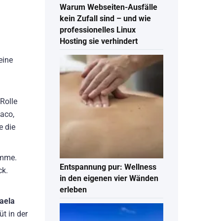
Warum Webseiten-Ausfälle
kein Zufall sind – und wie
professionelles Linux
Hosting sie verhindert
eine
Rolle
Paco,
e die
amme.
Entspannung pur: Wellness
ck.
in den eigenen vier Wänden
erleben
aela
t in der