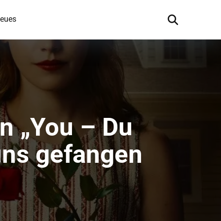
eues
on „You – Du
 uns gefangen