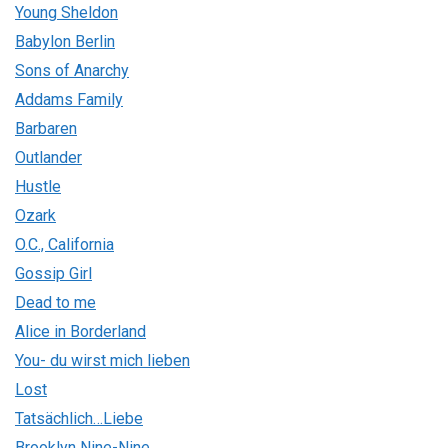
Young Sheldon
Babylon Berlin
Sons of Anarchy
Addams Family
Barbaren
Outlander
Hustle
Ozark
O.C., California
Gossip Girl
Dead to me
Alice in Borderland
You- du wirst mich lieben
Lost
Tatsächlich…Liebe
Brooklyn Nine-Nine