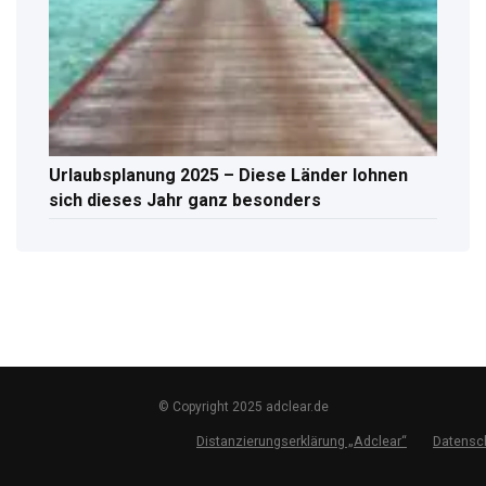
Urlaubsplanung 2025 – Diese Länder lohnen
sich dieses Jahr ganz besonders
© Copyright 2025 adclear.de
Distanzierungserklärung „Adclear“
Datensc