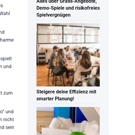
Alles über Gratis-Angebote,
ls
Demo-Spiele und risikofreies
 Wahl
Spielvergnügen
und
 Charme
spielt
in und
Steigere deine Effizienz mit
ekt zum
smarter Planung!
do“ und
n nicht
nd sein