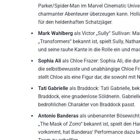
Parker/Spider-Man im Marvel Cinematic Univers
charmanter Abenteurer überzeugen kann. Holl
für den heldenhaften Schatzjäger.
Mark Wahlberg
als Victor „Sully“ Sullivan: M
„Transformers“ bekannt ist, spielt Sully, Nat
und seine rauhe Kante in die Rolle ein und ma
Sophia Ali
als Chloe Frazer: Sophia Ali, die dur
die selbstbewusste und unabhängige Chloe Fraz
stellt Chloe als eine Figur dar, die sowohl mi
Tati Gabrielle
als Braddock: Tati Gabrielle, be
Braddock, eine gnadenlose Söldnerin. Gabrielle
bedrohlichen Charakter von Braddock passt.
Antonio Banderas
als unbenannter Bösewicht: 
„The Mask of Zorro“ bekannt ist, spielt den H
vorkommt, hat Banderas‘ Performance dazu be