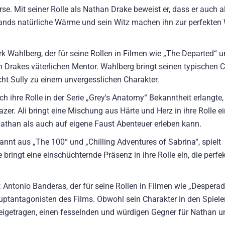
e. Mit seiner Rolle als Nathan Drake beweist er, dass er auch a
ands natürliche Wärme und sein Witz machen ihn zur perfekten
ark Wahlberg, der für seine Rollen in Filmen wie „The Departed“ 
han Drakes väterlichen Mentor. Wahlberg bringt seinen typischen
cht Sully zu einem unvergesslichen Charakter.
ch ihre Rolle in der Serie „Grey's Anatomy“ Bekanntheit erlangte, 
er. Ali bringt eine Mischung aus Härte und Herz in ihre Rolle e
t Nathan als auch auf eigene Faust Abenteuer erleben kann.
kannt aus „The 100“ und „Chilling Adventures of Sabrina“, spielt
 bringt eine einschüchternde Präsenz in ihre Rolle ein, die perf
Antonio Banderas, der für seine Rollen in Filmen wie „Despera
auptantagonisten des Films. Obwohl sein Charakter in den Spiele
igetragen, einen fesselnden und würdigen Gegner für Nathan u