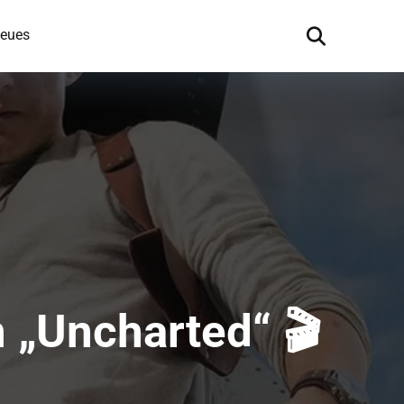
eues
 „Uncharted“ 🎬