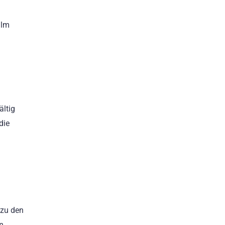
ilm
ältig
die
 zu den
n