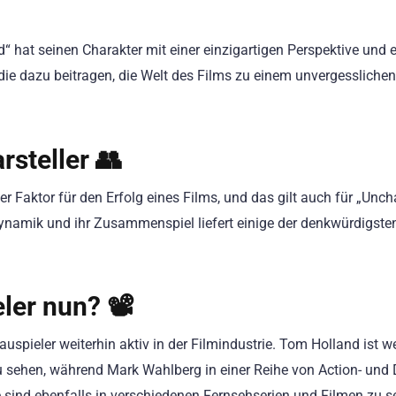
“ hat seinen Charakter mit einer einzigartigen Perspektive und e
die dazu beitragen, die Welt des Films zu einem unvergesslichen
steller 👥
r Faktor für den Erfolg eines Films, und das gilt auch für „Unch
namik und ihr Zusammenspiel liefert einige der denkwürdigste
er nun? 📽️
spieler weiterhin aktiv in der Filmindustrie. Tom Holland ist we
zu sehen, während Mark Wahlberg in einer Reihe von Action- und
le sind ebenfalls in verschiedenen Fernsehserien und Filmen zu s