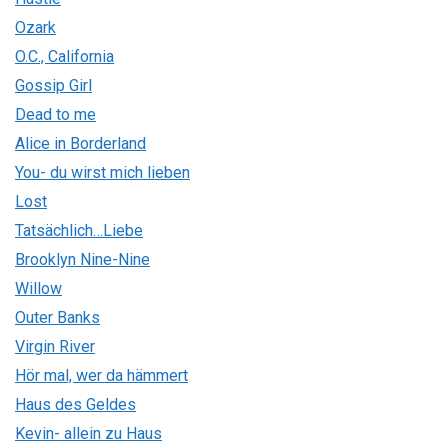
Ozark
O.C., California
Gossip Girl
Dead to me
Alice in Borderland
You- du wirst mich lieben
Lost
Tatsächlich…Liebe
Brooklyn Nine-Nine
Willow
Outer Banks
Virgin River
Hör mal, wer da hämmert
Haus des Geldes
Kevin- allein zu Haus